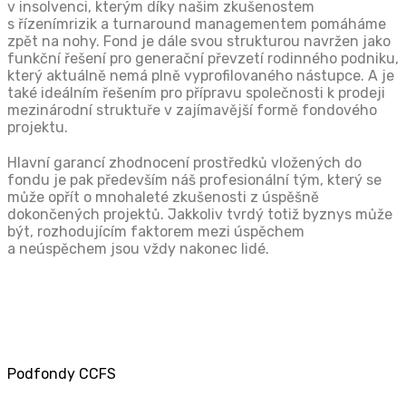
v insolvenci, kterým díky našim zkušenostem
s řízenímrizik a turnaround managementem pomáháme
zpět na nohy. Fond je dále svou strukturou navržen jako
funkční řešení pro generační převzetí rodinného podniku,
který aktuálně nemá plně vyprofilovaného nástupce. A je
také ideálním řešením pro přípravu společnosti k prodeji
mezinárodní struktuře v zajímavější formě fondového
projektu.
Hlavní garancí zhodnocení prostředků vložených do
fondu je pak především náš profesionální tým, který se
může opřít o mnohaleté zkušenosti z úspěšně
dokončených projektů. Jakkoliv tvrdý totiž byznys může
být, rozhodujícím faktorem mezi úspěchem
a neúspěchem jsou vždy nakonec lidé.
Podfondy CCFS