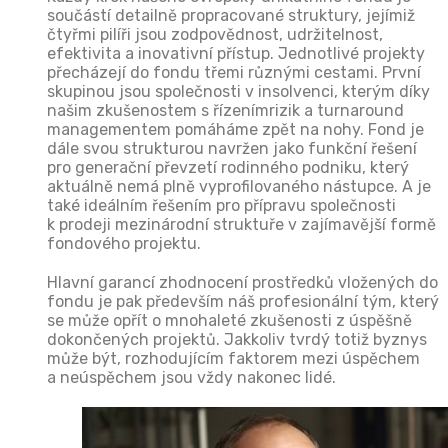
součástí detailně propracované struktury, jejímiž
čtyřmi pilíři jsou zodpovědnost, udržitelnost,
efektivita a inovativní přístup. Jednotlivé projekty
přecházejí do fondu třemi různými cestami. První
skupinou jsou společnosti v insolvenci, kterým díky
našim zkušenostem s řízenímrizik a turnaround
managementem pomáháme zpět na nohy. Fond je
dále svou strukturou navržen jako funkční řešení
pro generační převzetí rodinného podniku, který
aktuálně nemá plně vyprofilovaného nástupce. A je
také ideálním řešením pro přípravu společnosti
k prodeji mezinárodní struktuře v zajímavější formě
fondového projektu.
Hlavní garancí zhodnocení prostředků vložených do
fondu je pak především náš profesionální tým, který
se může opřít o mnohaleté zkušenosti z úspěšně
dokončených projektů. Jakkoliv tvrdý totiž byznys
může být, rozhodujícím faktorem mezi úspěchem
a neúspěchem jsou vždy nakonec lidé.